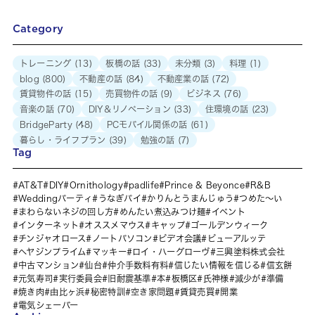
Category
トレーニング
(13)
板橋の話
(33)
未分類
(3)
料理
(1)
blog
(800)
不動産の話
(84)
不動産業の話
(72)
賃貸物件の話
(15)
売買物件の話
(9)
ビジネス
(76)
音楽の話
(70)
DIY＆リノベーション
(33)
住環境の話
(23)
BridgeParty
(48)
PCモバイル関係の話
(61)
暮らし・ライフプラン
(39)
勉強の話
(7)
Tag
AT&T
DIY
Ornithology
padlife
Prince & Beyonce
R&B
Weddingパーティ
うなぎパイ
かりんとうまんじゅう
つめた～い
まわらないネジの回し方
めんたい煮込みつけ麺
イベント
インターネット
オススメマウス
キャップ
ゴールデンウィーク
チンジャオロース
ノートパソコン
ビデオ会議
ビューアルッテ
ヘヤジンプライム
マッキー
ロイ・ハーグローヴ
三興塗料株式会社
中古マンション
仙台
仲介手数料有料
信じたい情報を信じる
信玄餅
元気寿司
実行委員会
旧耐震基準
本
板橋区
氏神様
減少が
準備
焼き肉
由比ヶ浜
秘密特訓
空き家問題
賃貸売買
開業
電気シェーバー