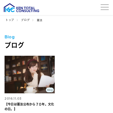
tog
トップ
ブログ
憲法
Blog
ブログ
blog
2016.11.03
【今日は憲法公布から７０年。文化
の日。】