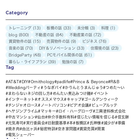
Category
トレーニング
(13)
板橋の話
(33)
未分類
(3)
料理
(1)
blog
(800)
不動産の話
(84)
不動産業の話
(72)
賃貸物件の話
(15)
売買物件の話
(9)
ビジネス
(76)
音楽の話
(70)
DIY＆リノベーション
(33)
住環境の話
(23)
BridgeParty
(48)
PCモバイル関係の話
(61)
暮らし・ライフプラン
(39)
勉強の話
(7)
Tag
AT&T
DIY
Ornithology
padlife
Prince & Beyonce
R&B
Weddingパーティ
うなぎパイ
かりんとうまんじゅう
つめた～い
まわらないネジの回し方
めんたい煮込みつけ麺
イベント
インターネット
オススメマウス
キャップ
ゴールデンウィーク
チンジャオロース
ノートパソコン
ビデオ会議
ビューアルッテ
ヘヤジンプライム
マッキー
ロイ・ハーグローヴ
三興塗料株式会社
中古マンション
仙台
仲介手数料有料
信じたい情報を信じる
信玄餅
元気寿司
実行委員会
旧耐震基準
本
板橋区
氏神様
減少が
準備
焼き肉
由比ヶ浜
秘密特訓
空き家問題
賃貸売買
開業
電気シェーバー