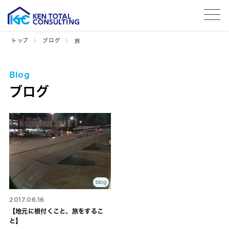
tog
トップ
ブログ
旅
Blog
ブログ
blog
2017.06.16
【地元に根付くこと、旅をするこ
と】