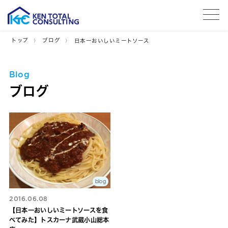
tog
トップ
ブログ
日本一おいしいミートソース
Blog
ブログ
blog
2016.06.08
【日本一おいしいミートソースを食
べてみた】トスカーナ武蔵小山総本