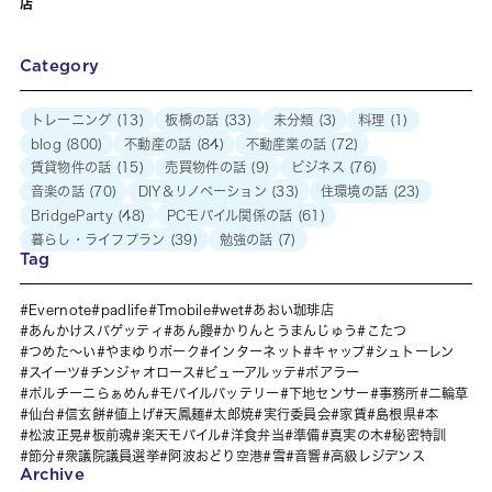
店
Category
トレーニング
(13)
板橋の話
(33)
未分類
(3)
料理
(1)
blog
(800)
不動産の話
(84)
不動産業の話
(72)
賃貸物件の話
(15)
売買物件の話
(9)
ビジネス
(76)
音楽の話
(70)
DIY＆リノベーション
(33)
住環境の話
(23)
BridgeParty
(48)
PCモバイル関係の話
(61)
暮らし・ライフプラン
(39)
勉強の話
(7)
Tag
Evernote
padlife
Tmobile
wet
あおい珈琲店
あんかけスパゲッティ
あん饅
かりんとうまんじゅう
こたつ
つめた～い
やまゆりポーク
インターネット
キャップ
シュトーレン
スイーツ
チンジャオロース
ビューアルッテ
ポアラー
ポルチーニらぁめん
モバイルバッテリー
下地センサー
事務所
二輪草
仙台
信玄餅
値上げ
天鳳麺
太郎焼
実行委員会
家賃
島根県
本
松波正晃
板前魂
楽天モバイル
洋食弁当
準備
真実の木
秘密特訓
節分
衆議院議員選挙
阿波おどり空港
雪
音響
高級レジデンス
Archive