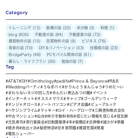
Category
トレーニング
(13)
板橋の話
(33)
未分類
(3)
料理
(1)
blog
(800)
不動産の話
(84)
不動産業の話
(72)
賃貸物件の話
(15)
売買物件の話
(9)
ビジネス
(76)
音楽の話
(70)
DIY＆リノベーション
(33)
住環境の話
(23)
BridgeParty
(48)
PCモバイル関係の話
(61)
暮らし・ライフプラン
(39)
勉強の話
(7)
Tag
AT&T
DIY
Ornithology
padlife
Prince & Beyonce
R&B
Weddingパーティ
うなぎパイ
かりんとうまんじゅう
つめた～い
まわらないネジの回し方
めんたい煮込みつけ麺
イベント
インターネット
オススメマウス
キャップ
ゴールデンウィーク
チンジャオロース
ノートパソコン
ビデオ会議
ビューアルッテ
ヘヤジンプライム
マッキー
ロイ・ハーグローヴ
三興塗料株式会社
中古マンション
仙台
仲介手数料有料
信じたい情報を信じる
信玄餅
元気寿司
実行委員会
旧耐震基準
本
板橋区
氏神様
減少が
準備
焼き肉
由比ヶ浜
秘密特訓
空き家問題
賃貸売買
開業
電気シェーバー