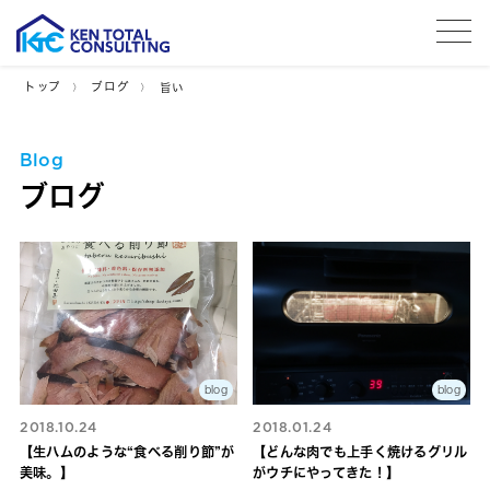
tog
トップ
ブログ
旨い
Blog
ブログ
blog
blog
2018.10.24
2018.01.24
【生ハムのような“食べる削り節”が
【どんな肉でも上手く焼けるグリル
美味。】
がウチにやってきた！】