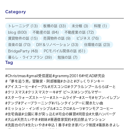
Category
トレーニング
(13)
板橋の話
(33)
未分類
(3)
料理
(1)
blog
(800)
不動産の話
(84)
不動産業の話
(72)
賃貸物件の話
(15)
売買物件の話
(9)
ビジネス
(76)
音楽の話
(70)
DIY＆リノベーション
(33)
住環境の話
(23)
BridgeParty
(48)
PCモバイル関係の話
(61)
暮らし・ライフプラン
(39)
勉強の話
(7)
Tag
Christmas
gmail受信遅延
grammy20016
HEAD研究会
「夢を追う男」冒険家・阿部雅龍
かぶと
びっくりドンキー
アイスコーヒー
イーグル
ガスコンロ
クアラルンプールららぽーと
クリスマス
クリスマスケーキ
ザ ピ〜ス!
シングルマザー
スターウォーズストーリー
ストームライダー
スーモ
セブン-イレブン
テング
ディープラーニング
バレンタインデーに聞きたい曲
ミッション・インポッシブル
ユニクロ
ルーツ
ワンモアコーヒー
住宅偽装
公園に車が突っ込む
司会の練習
同窓会
大俵ハンバーグ
大山
天然たいやき
姉妹
普通借家契約
民泊禁止マンション
洗面台の穴
生たいやき
申込１番手
空き家バンク制度
篠原あきよし