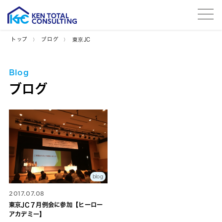
tog
トップ
ブログ
東京JC
Blog
ブログ
blog
2017.07.08
東京JC７月例会に参加【ヒーロー
アカデミー】