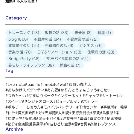
起業する人も注目！
Category
トレーニング
(13)
板橋の話
(33)
未分類
(3)
料理
(1)
blog
(800)
不動産の話
(84)
不動産業の話
(72)
賃貸物件の話
(15)
売買物件の話
(9)
ビジネス
(76)
音楽の話
(70)
DIY＆リノベーション
(33)
住環境の話
(23)
BridgeParty
(48)
PCモバイル関係の話
(61)
暮らし・ライフプラン
(39)
勉強の話
(7)
Tag
Evernote
padlife
Tmobile
wet
あおい珈琲店
あんかけスパゲッティ
あん饅
かりんとうまんじゅう
こたつ
つめた～い
やまゆりポーク
インターネット
キャップ
シュトーレン
スイーツ
チンジャオロース
ビューアルッテ
ポアラー
ポルチーニらぁめん
モバイルバッテリー
下地センサー
事務所
二輪草
仙台
信玄餅
値上げ
天鳳麺
太郎焼
実行委員会
家賃
島根県
本
松波正晃
板前魂
楽天モバイル
洋食弁当
準備
真実の木
秘密特訓
節分
衆議院議員選挙
阿波おどり空港
雪
音響
高級レジデンス
Archive