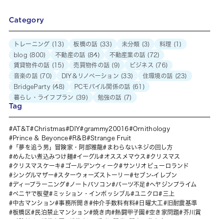
Category
トレーニング
(13)
板橋の話
(33)
未分類
(3)
料理
(1)
blog
(800)
不動産の話
(84)
不動産業の話
(72)
賃貸物件の話
(15)
売買物件の話
(9)
ビジネス
(76)
音楽の話
(70)
DIY＆リノベーション
(33)
住環境の話
(23)
BridgeParty
(48)
PCモバイル関係の話
(61)
暮らし・ライフプラン
(39)
勉強の話
(7)
Tag
AT&T
Christmas
DIY
grammy20016
Ornithology
Prince & Beyonce
R&B
Strange Fruit
「夢を追う男」冒険家・阿部雅龍
まわらないネジの回し方
めんたい煮込みつけ麺
イーグル
オススメマウス
クリスマス
クリスマスケーキ
ゴールデンウィーク
サンリオピューロランド
シングルマザー
スターウォーズストーリー
セブン-イレブン
ディープラーニング
ノートパソコン
パーツ不足
ヘヤジンプライム
ベニヤで板壁
ミッション・インポッシブル
ユニクロ
三上
中古マンション
事務所開き
仲介手数料有料
日曜大工
旧耐震基準
板橋区
民泊禁止マンション
焼き肉
熱闘甲子園
空き家問題
芥川賞