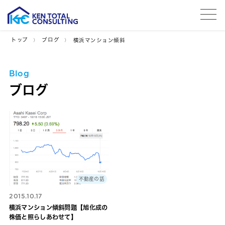
tog
トップ
ブログ
横浜マンション傾斜
Blog
ブログ
不動産の話
2015.10.17
横浜マンション傾斜問題【旭化成の
株価と照らしあわせて】