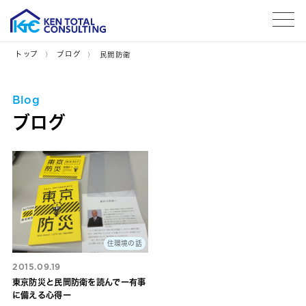
tog
トップ
ブログ
民間防衛
Blog
ブログ
住環境の話
2015.09.19
東京防災と民間防衛を読んでー有事
に備える心得ー