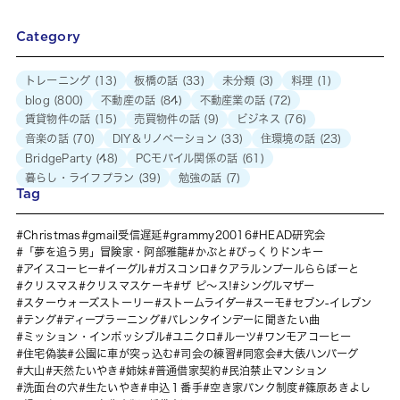
Category
トレーニング
(13)
板橋の話
(33)
未分類
(3)
料理
(1)
blog
(800)
不動産の話
(84)
不動産業の話
(72)
賃貸物件の話
(15)
売買物件の話
(9)
ビジネス
(76)
音楽の話
(70)
DIY＆リノベーション
(33)
住環境の話
(23)
BridgeParty
(48)
PCモバイル関係の話
(61)
暮らし・ライフプラン
(39)
勉強の話
(7)
Tag
Christmas
gmail受信遅延
grammy20016
HEAD研究会
「夢を追う男」冒険家・阿部雅龍
かぶと
びっくりドンキー
アイスコーヒー
イーグル
ガスコンロ
クアラルンプールららぽーと
クリスマス
クリスマスケーキ
ザ ピ〜ス!
シングルマザー
スターウォーズストーリー
ストームライダー
スーモ
セブン-イレブン
テング
ディープラーニング
バレンタインデーに聞きたい曲
ミッション・インポッシブル
ユニクロ
ルーツ
ワンモアコーヒー
住宅偽装
公園に車が突っ込む
司会の練習
同窓会
大俵ハンバーグ
大山
天然たいやき
姉妹
普通借家契約
民泊禁止マンション
洗面台の穴
生たいやき
申込１番手
空き家バンク制度
篠原あきよし