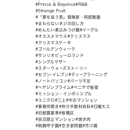
Prince & Beyonce
R&B
Strange Fruit
「夢を追う男」冒険家・阿部雅龍
まわらないネジの回し方
めんたい煮込みつけ麺
イーグル
オススメマウス
クリスマス
クリスマスケーキ
ゴールデンウィーク
サンリオピューロランド
シングルマザー
スターウォーズストーリー
セブン-イレブン
ディープラーニング
ノートパソコン
パーツ不足
ヘヤジンプライム
ベニヤで板壁
ミッション・インポッシブル
ユニクロ
三上
中古マンション
事務所開き
仲介手数料有料
日曜大工
旧耐震基準
板橋区
民泊禁止マンション
焼き肉
熱闘甲子園
空き家問題
芥川賞