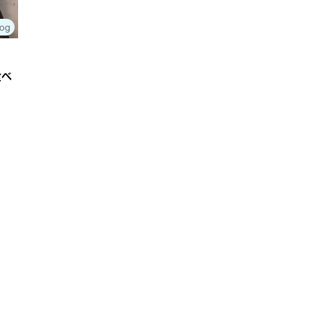
log
食べ