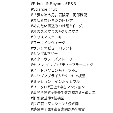
Prince & Beyonce
R&B
Strange Fruit
「夢を追う男」冒険家・阿部雅龍
まわらないネジの回し方
めんたい煮込みつけ麺
イーグル
オススメマウス
クリスマス
クリスマスケーキ
ゴールデンウィーク
サンリオピューロランド
シングルマザー
スターウォーズストーリー
セブン-イレブン
ディープラーニング
ノートパソコン
パーツ不足
ヘヤジンプライム
ベニヤで板壁
ミッション・インポッシブル
ユニクロ
三上
中古マンション
事務所開き
仲介手数料有料
日曜大工
旧耐震基準
板橋区
民泊禁止マンション
焼き肉
熱闘甲子園
空き家問題
芥川賞