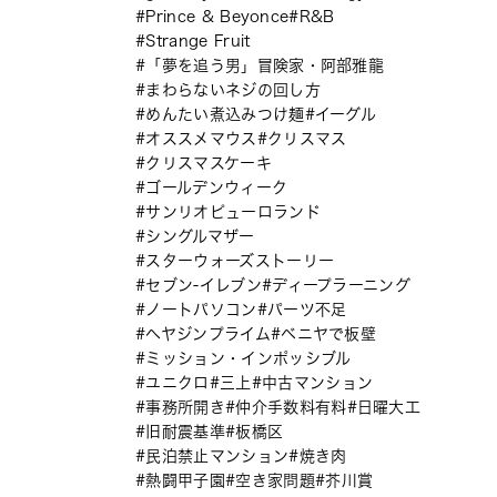
Prince & Beyonce
R&B
Strange Fruit
「夢を追う男」冒険家・阿部雅龍
まわらないネジの回し方
めんたい煮込みつけ麺
イーグル
オススメマウス
クリスマス
クリスマスケーキ
ゴールデンウィーク
サンリオピューロランド
シングルマザー
スターウォーズストーリー
セブン-イレブン
ディープラーニング
ノートパソコン
パーツ不足
ヘヤジンプライム
ベニヤで板壁
ミッション・インポッシブル
ユニクロ
三上
中古マンション
事務所開き
仲介手数料有料
日曜大工
旧耐震基準
板橋区
民泊禁止マンション
焼き肉
熱闘甲子園
空き家問題
芥川賞