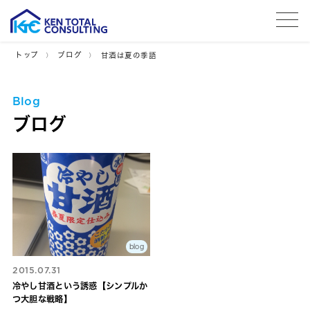
tog
トップ
ブログ
甘酒は夏の季語
Blog
ブログ
blog
2015.07.31
冷やし甘酒という誘惑【シンプルか
つ大胆な戦略】