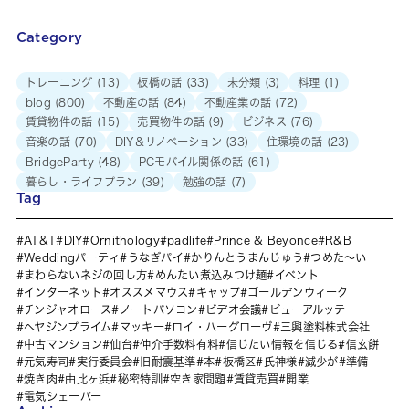
Category
トレーニング
(13)
板橋の話
(33)
未分類
(3)
料理
(1)
blog
(800)
不動産の話
(84)
不動産業の話
(72)
賃貸物件の話
(15)
売買物件の話
(9)
ビジネス
(76)
音楽の話
(70)
DIY＆リノベーション
(33)
住環境の話
(23)
BridgeParty
(48)
PCモバイル関係の話
(61)
暮らし・ライフプラン
(39)
勉強の話
(7)
Tag
AT&T
DIY
Ornithology
padlife
Prince & Beyonce
R&B
Weddingパーティ
うなぎパイ
かりんとうまんじゅう
つめた～い
まわらないネジの回し方
めんたい煮込みつけ麺
イベント
インターネット
オススメマウス
キャップ
ゴールデンウィーク
チンジャオロース
ノートパソコン
ビデオ会議
ビューアルッテ
ヘヤジンプライム
マッキー
ロイ・ハーグローヴ
三興塗料株式会社
中古マンション
仙台
仲介手数料有料
信じたい情報を信じる
信玄餅
元気寿司
実行委員会
旧耐震基準
本
板橋区
氏神様
減少が
準備
焼き肉
由比ヶ浜
秘密特訓
空き家問題
賃貸売買
開業
電気シェーバー