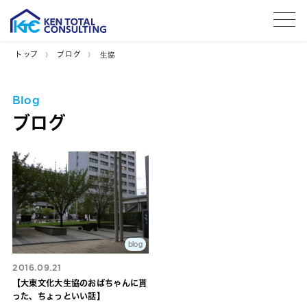
tog
トップ
ブログ
生協
Blog
ブログ
blog
2016.09.21
【大東文化大生協のおばちゃんに貰
った、ちょっといい話】