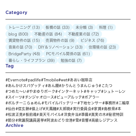
Category
トレーニング
(13)
板橋の話
(33)
未分類
(3)
料理
(1)
blog
(800)
不動産の話
(84)
不動産業の話
(72)
賃貸物件の話
(15)
売買物件の話
(9)
ビジネス
(76)
音楽の話
(70)
DIY＆リノベーション
(33)
住環境の話
(23)
BridgeParty
(48)
PCモバイル関係の話
(61)
暮らし・ライフプラン
(39)
勉強の話
(7)
Tag
Evernote
padlife
Tmobile
wet
あおい珈琲店
あんかけスパゲッティ
あん饅
かりんとうまんじゅう
こたつ
つめた～い
やまゆりポーク
インターネット
キャップ
シュトーレン
スイーツ
チンジャオロース
ビューアルッテ
ポアラー
ポルチーニらぁめん
モバイルバッテリー
下地センサー
事務所
二輪草
仙台
信玄餅
値上げ
天鳳麺
太郎焼
実行委員会
家賃
島根県
本
松波正晃
板前魂
楽天モバイル
洋食弁当
準備
真実の木
秘密特訓
節分
衆議院議員選挙
阿波おどり空港
雪
音響
高級レジデンス
Archive