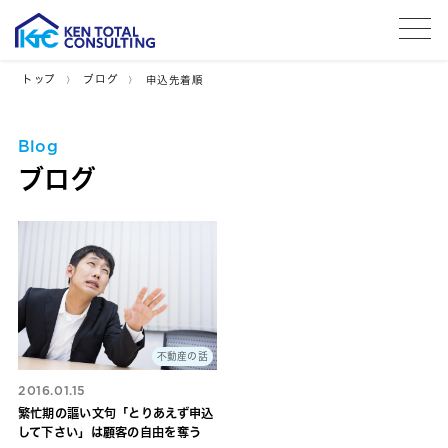
tog
トップ
ブログ
申込先着順
Blog
ブログ
不動産の話
2016.01.15
繁忙期の謳い文句「とりあえず申込
して下さい」は顧客の自由を奪う