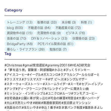
Category
トレーニング
(13)
板橋の話
(33)
未分類
(3)
料理
(1)
blog
(800)
不動産の話
(84)
不動産業の話
(72)
賃貸物件の話
(15)
売買物件の話
(9)
ビジネス
(76)
音楽の話
(70)
DIY＆リノベーション
(33)
住環境の話
(23)
BridgeParty
(48)
PCモバイル関係の話
(61)
暮らし・ライフプラン
(39)
勉強の話
(7)
Tag
Christmas
gmail受信遅延
grammy20016
HEAD研究会
「夢を追う男」冒険家・阿部雅龍
かぶと
びっくりドンキー
アイスコーヒー
イーグル
ガスコンロ
クアラルンプールららぽーと
クリスマス
クリスマスケーキ
ザ ピ〜ス!
シングルマザー
スターウォーズストーリー
ストームライダー
スーモ
セブン-イレブン
テング
ディープラーニング
バレンタインデーに聞きたい曲
ミッション・インポッシブル
ユニクロ
ルーツ
ワンモアコーヒー
住宅偽装
公園に車が突っ込む
司会の練習
同窓会
大俵ハンバーグ
大山
天然たいやき
姉妹
普通借家契約
民泊禁止マンション
洗面台の穴
生たいやき
申込１番手
空き家バンク制度
篠原あきよし