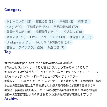
Category
トレーニング
(13)
板橋の話
(33)
未分類
(3)
料理
(1)
blog
(800)
不動産の話
(84)
不動産業の話
(72)
賃貸物件の話
(15)
売買物件の話
(9)
ビジネス
(76)
音楽の話
(70)
DIY＆リノベーション
(33)
住環境の話
(23)
BridgeParty
(48)
PCモバイル関係の話
(61)
暮らし・ライフプラン
(39)
勉強の話
(7)
Tag
Evernote
padlife
Tmobile
wet
あおい珈琲店
あんかけスパゲッティ
あん饅
かりんとうまんじゅう
こたつ
つめた～い
やまゆりポーク
インターネット
キャップ
シュトーレン
スイーツ
チンジャオロース
ビューアルッテ
ポアラー
ポルチーニらぁめん
モバイルバッテリー
下地センサー
事務所
二輪草
仙台
信玄餅
値上げ
天鳳麺
太郎焼
実行委員会
家賃
島根県
本
松波正晃
板前魂
楽天モバイル
洋食弁当
準備
真実の木
秘密特訓
節分
衆議院議員選挙
阿波おどり空港
雪
音響
高級レジデンス
Archive