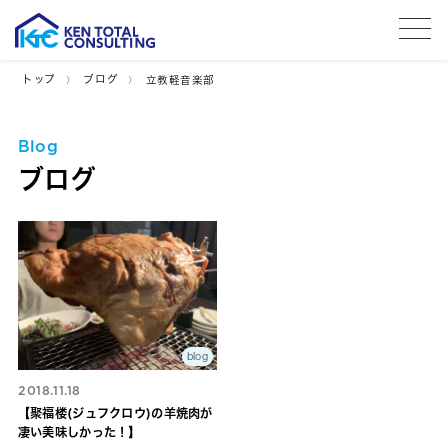
tog
トップ
ブログ
立教軽音楽部
Blog
ブログ
blog
2018.11.18
【聚福楼(ジュフクロウ)の羊焼肉が
凄い美味しかった！】