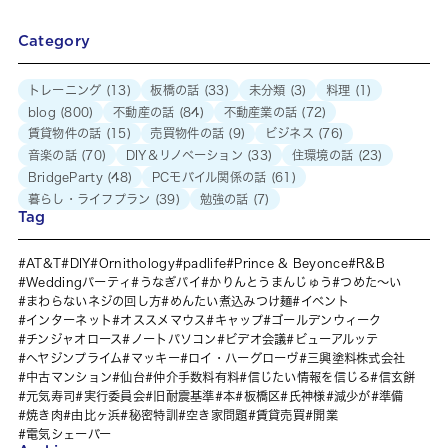
Category
トレーニング
(13)
板橋の話
(33)
未分類
(3)
料理
(1)
blog
(800)
不動産の話
(84)
不動産業の話
(72)
賃貸物件の話
(15)
売買物件の話
(9)
ビジネス
(76)
音楽の話
(70)
DIY＆リノベーション
(33)
住環境の話
(23)
BridgeParty
(48)
PCモバイル関係の話
(61)
暮らし・ライフプラン
(39)
勉強の話
(7)
Tag
AT&T
DIY
Ornithology
padlife
Prince & Beyonce
R&B
Weddingパーティ
うなぎパイ
かりんとうまんじゅう
つめた～い
まわらないネジの回し方
めんたい煮込みつけ麺
イベント
インターネット
オススメマウス
キャップ
ゴールデンウィーク
チンジャオロース
ノートパソコン
ビデオ会議
ビューアルッテ
ヘヤジンプライム
マッキー
ロイ・ハーグローヴ
三興塗料株式会社
中古マンション
仙台
仲介手数料有料
信じたい情報を信じる
信玄餅
元気寿司
実行委員会
旧耐震基準
本
板橋区
氏神様
減少が
準備
焼き肉
由比ヶ浜
秘密特訓
空き家問題
賃貸売買
開業
電気シェーバー