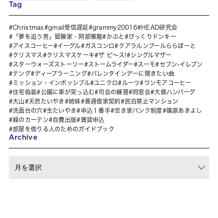
Tag
Christmas
gmail受信遅延
grammy20016
HEAD研究会
「夢を追う男」冒険家・阿部雅龍
かぶと
びっくりドンキー
アイスコーヒー
イーグル
ガスコンロ
クアラルンプールららぽーと
クリスマス
クリスマスケーキ
ザ ピ〜ス!
シングルマザー
スターウォーズストーリー
ストームライダー
スーモ
セブン-イレブン
テング
ディープラーニング
バレンタインデーに聞きたい曲
ミッション・インポッシブル
ユニクロ
ルーツ
ワンモアコーヒー
住宅偽装
公園に車が突っ込む
司会の練習
同窓会
大俵ハンバーグ
大山
天然たいやき
姉妹
普通借家契約
民泊禁止マンション
洗面台の穴
生たいやき
申込１番手
空き家バンク制度
篠原あきよし
緑のカーテン
自費出版
賃貸申込
部屋を借りる人のためのガイドブック
Archive