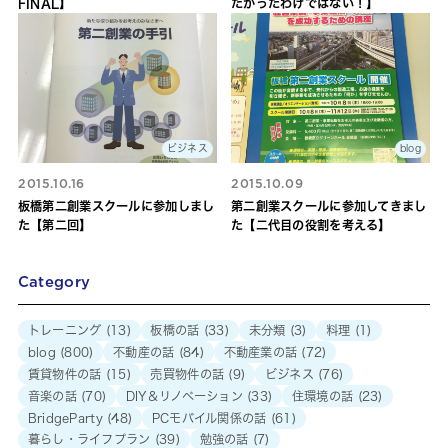
FINAL】
たかったわけではない！】
ビジネス
blog
2015.10.16
2015.10.09
板橋第二創業スクールに参加しまし
第二創業スクールに参加してきまし
た【第二回】
た【二代目の役割を考える】
Category
トレーニング
(13)
板橋の話
(33)
未分類
(3)
料理
(1)
blog
(800)
不動産の話
(84)
不動産業の話
(72)
賃貸物件の話
(15)
売買物件の話
(9)
ビジネス
(76)
音楽の話
(70)
DIY＆リノベーション
(33)
住環境の話
(23)
BridgeParty
(48)
PCモバイル関係の話
(61)
暮らし・ライフプラン
(39)
勉強の話
(7)