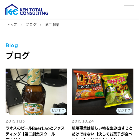
tog
トップ
ブログ
第二創業
Blog
ブログ
ビジネス
ビジネス
2015.11.13
2015.10.24
ラオスのビールBeerLaoとファス
新規事業は新しい物を生み出すこと
ティング【第二創業スクール
だけではない【決してお菓子が食べ