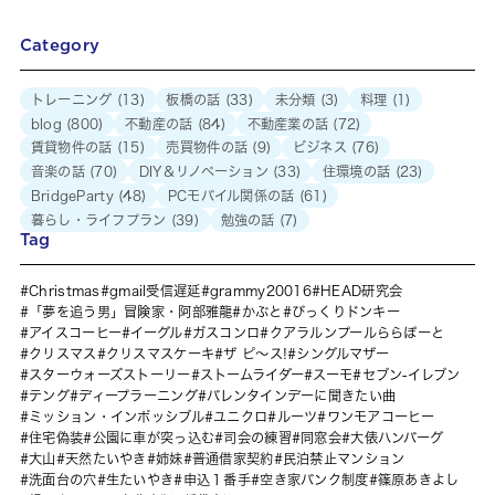
Category
トレーニング
(13)
板橋の話
(33)
未分類
(3)
料理
(1)
blog
(800)
不動産の話
(84)
不動産業の話
(72)
賃貸物件の話
(15)
売買物件の話
(9)
ビジネス
(76)
音楽の話
(70)
DIY＆リノベーション
(33)
住環境の話
(23)
BridgeParty
(48)
PCモバイル関係の話
(61)
暮らし・ライフプラン
(39)
勉強の話
(7)
Tag
Christmas
gmail受信遅延
grammy20016
HEAD研究会
「夢を追う男」冒険家・阿部雅龍
かぶと
びっくりドンキー
アイスコーヒー
イーグル
ガスコンロ
クアラルンプールららぽーと
クリスマス
クリスマスケーキ
ザ ピ〜ス!
シングルマザー
スターウォーズストーリー
ストームライダー
スーモ
セブン-イレブン
テング
ディープラーニング
バレンタインデーに聞きたい曲
ミッション・インポッシブル
ユニクロ
ルーツ
ワンモアコーヒー
住宅偽装
公園に車が突っ込む
司会の練習
同窓会
大俵ハンバーグ
大山
天然たいやき
姉妹
普通借家契約
民泊禁止マンション
洗面台の穴
生たいやき
申込１番手
空き家バンク制度
篠原あきよし