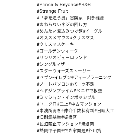
Prince & Beyonce
R&B
Strange Fruit
「夢を追う男」冒険家・阿部雅龍
まわらないネジの回し方
めんたい煮込みつけ麺
イーグル
オススメマウス
クリスマス
クリスマスケーキ
ゴールデンウィーク
サンリオピューロランド
シングルマザー
スターウォーズストーリー
セブン-イレブン
ディープラーニング
ノートパソコン
パーツ不足
ヘヤジンプライム
ベニヤで板壁
ミッション・インポッシブル
ユニクロ
三上
中古マンション
事務所開き
仲介手数料有料
日曜大工
旧耐震基準
板橋区
民泊禁止マンション
焼き肉
熱闘甲子園
空き家問題
芥川賞