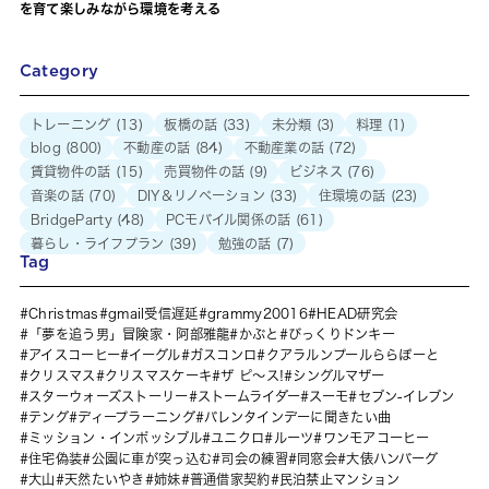
を育て楽しみながら環境を考える
Category
トレーニング
(13)
板橋の話
(33)
未分類
(3)
料理
(1)
blog
(800)
不動産の話
(84)
不動産業の話
(72)
賃貸物件の話
(15)
売買物件の話
(9)
ビジネス
(76)
音楽の話
(70)
DIY＆リノベーション
(33)
住環境の話
(23)
BridgeParty
(48)
PCモバイル関係の話
(61)
暮らし・ライフプラン
(39)
勉強の話
(7)
Tag
Christmas
gmail受信遅延
grammy20016
HEAD研究会
「夢を追う男」冒険家・阿部雅龍
かぶと
びっくりドンキー
アイスコーヒー
イーグル
ガスコンロ
クアラルンプールららぽーと
クリスマス
クリスマスケーキ
ザ ピ〜ス!
シングルマザー
スターウォーズストーリー
ストームライダー
スーモ
セブン-イレブン
テング
ディープラーニング
バレンタインデーに聞きたい曲
ミッション・インポッシブル
ユニクロ
ルーツ
ワンモアコーヒー
住宅偽装
公園に車が突っ込む
司会の練習
同窓会
大俵ハンバーグ
大山
天然たいやき
姉妹
普通借家契約
民泊禁止マンション