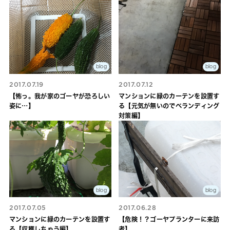
blog
blog
2017.07.19
2017.07.12
【怖っ。我が家のゴーヤが恐ろしい
マンションに緑のカーテンを設置す
姿に…】
る【元気が無いのでべランディング
対策編】
blog
blog
2017.07.05
2017.06.28
マンションに緑のカーテンを設置す
【危険！？ゴーヤプランターに来訪
る【収穫しちゃう編】
者】