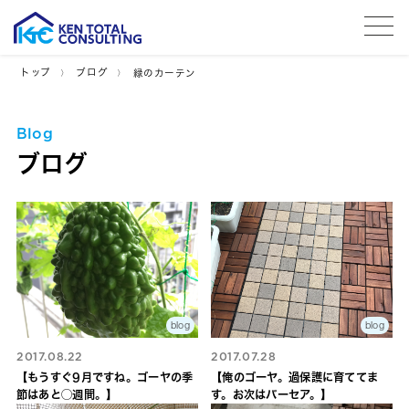
tog
トップ
ブログ
緑のカーテン
Blog
ブログ
blog
blog
2017.08.22
2017.07.28
【もうすぐ9月ですね。ゴーヤの季
【俺のゴーヤ。過保護に育ててま
節はあと◯週間。】
す。お次はバーセア。】