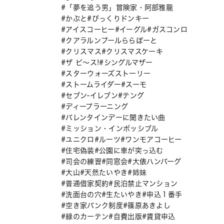
「夢を追う男」冒険家・阿部雅龍
かぶと
びっくりドンキー
アイスコーヒー
イーグル
ガスコンロ
クアラルンプールららぽーと
クリスマス
クリスマスケーキ
ザ ピ〜ス!
シングルマザー
スターウォーズストーリー
ストームライダー
スーモ
セブン-イレブン
テング
ディープラーニング
バレンタインデーに聞きたい曲
ミッション・インポッシブル
ユニクロ
ルーツ
ワンモアコーヒー
住宅偽装
公園に車が突っ込む
司会の練習
同窓会
大俵ハンバーグ
大山
天然たいやき
姉妹
普通借家契約
民泊禁止マンション
洗面台の穴
生たいやき
申込１番手
空き家バンク制度
篠原あきよし
緑のカーテン
自費出版
賃貸申込