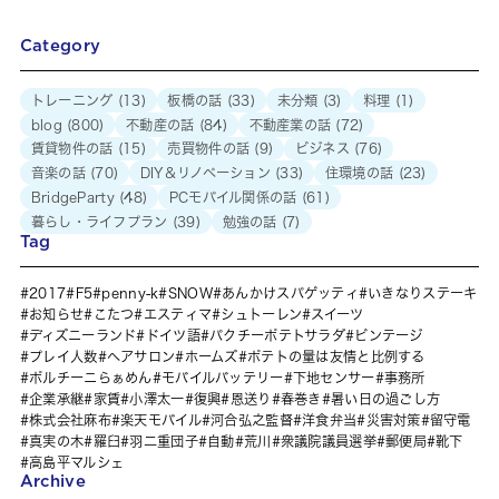
Category
トレーニング
(13)
板橋の話
(33)
未分類
(3)
料理
(1)
blog
(800)
不動産の話
(84)
不動産業の話
(72)
賃貸物件の話
(15)
売買物件の話
(9)
ビジネス
(76)
音楽の話
(70)
DIY＆リノベーション
(33)
住環境の話
(23)
BridgeParty
(48)
PCモバイル関係の話
(61)
暮らし・ライフプラン
(39)
勉強の話
(7)
Tag
2017
F5
penny-k
SNOW
あんかけスパゲッティ
いきなりステーキ
お知らせ
こたつ
エスティマ
シュトーレン
スイーツ
ディズニーランド
ドイツ語
パクチーポテトサラダ
ビンテージ
プレイ人数
ヘアサロン
ホームズ
ポテトの量は友情と比例する
ポルチーニらぁめん
モバイルバッテリー
下地センサー
事務所
企業承継
家賃
小澤太一
復興
恩送り
春巻き
暑い日の過ごし方
株式会社麻布
楽天モバイル
河合弘之監督
洋食弁当
災害対策
留守電
真実の木
羅臼
羽二重団子
自動
荒川
衆議院議員選挙
郵便局
靴下
高島平マルシェ
Archive