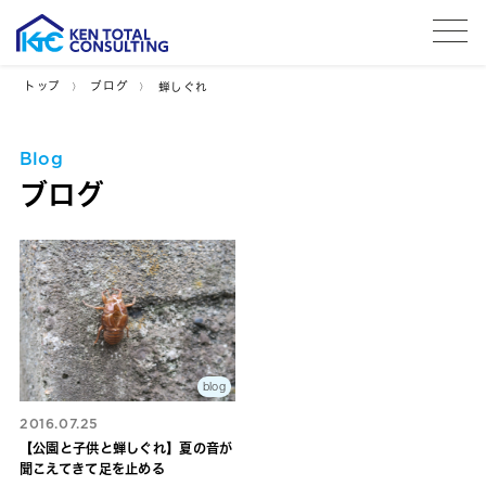
tog
トップ
ブログ
蝉しぐれ
Blog
ブログ
blog
2016.07.25
【公園と子供と蝉しぐれ】夏の音が
聞こえてきて足を止める