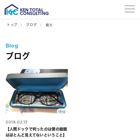
tog
トップ
ブログ
視力
Blog
ブログ
blog
2018.02.13
【人間ドックで判ったのは僕の眼鏡
はほとんど見えてないということ】