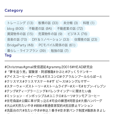
Category
トレーニング
(13)
板橋の話
(33)
未分類
(3)
料理
(1)
blog
(800)
不動産の話
(84)
不動産業の話
(72)
賃貸物件の話
(15)
売買物件の話
(9)
ビジネス
(76)
音楽の話
(70)
DIY＆リノベーション
(33)
住環境の話
(23)
BridgeParty
(48)
PCモバイル関係の話
(61)
暮らし・ライフプラン
(39)
勉強の話
(7)
Tag
Christmas
gmail受信遅延
grammy20016
HEAD研究会
「夢を追う男」冒険家・阿部雅龍
かぶと
びっくりドンキー
アイスコーヒー
イーグル
ガスコンロ
クアラルンプールららぽーと
クリスマス
クリスマスケーキ
ザ ピ〜ス!
シングルマザー
スターウォーズストーリー
ストームライダー
スーモ
セブン-イレブン
テング
ディープラーニング
バレンタインデーに聞きたい曲
ミッション・インポッシブル
ユニクロ
ルーツ
ワンモアコーヒー
住宅偽装
公園に車が突っ込む
司会の練習
同窓会
大俵ハンバーグ
大山
天然たいやき
姉妹
普通借家契約
民泊禁止マンション
洗面台の穴
生たいやき
申込１番手
空き家バンク制度
篠原あきよし