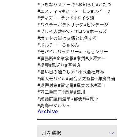
いきなりステーキ
お知らせ
こたつ
エスティマ
シュトーレン
スイーツ
ディズニーランド
ドイツ語
パクチーポテトサラダ
ビンテージ
プレイ人数
ヘアサロン
ホームズ
ポテトの量は友情と比例する
ポルチーニらぁめん
モバイルバッテリー
下地センサー
事務所
企業承継
家賃
小澤太一
復興
恩送り
春巻き
暑い日の過ごし方
株式会社麻布
楽天モバイル
河合弘之監督
洋食弁当
災害対策
留守電
真実の木
羅臼
羽二重団子
自動
荒川
衆議院議員選挙
郵便局
靴下
高島平マルシェ
Archive