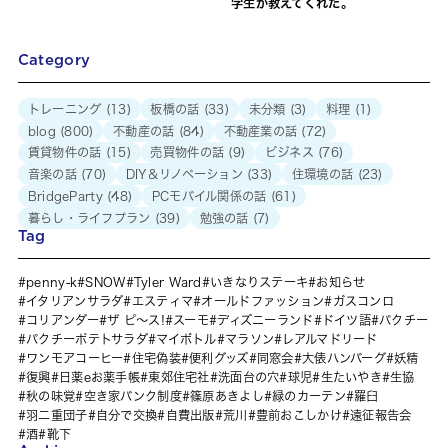
学生が教えてくれた。
Category
トレーニング
(13)
板橋の話
(33)
未分類
(3)
料理
(1)
blog
(800)
不動産の話
(84)
不動産業の話
(72)
賃貸物件の話
(15)
売買物件の話
(9)
ビジネス
(76)
音楽の話
(70)
DIY＆リノベーション
(33)
住環境の話
(23)
BridgeParty
(48)
PCモバイル関係の話
(61)
暮らし・ライフプラン
(39)
勉強の話
(7)
Tag
penny-k
SNOW
Tyler Ward
いきなりステーキ
お知らせ
イタリアンサラダ
エスティマ
オールドファッション
ガスコンロ
コリアンダー
ザ ピ〜ス!
スーモ
ディズニーランド
ドイツ語
パクチー
パクチーポテトサラダ
マイボトル
マラソン
レアルマドリード
ワンモアコーヒー
住宅偽装
便利グッズ
同窓会
大俵ハンバーグ
妖精
復興
日薬eお薬手帳
東郊住宅社
洗面台の穴
球児
生たいやき
生協
秋の味覚
空き家バンク制度
篠原あきよし
緑のカーテン
羅臼
羽二重団子
自分で交換
自費出版
荒川
豊前おこしかけ
遠征報告会
酒
靴下