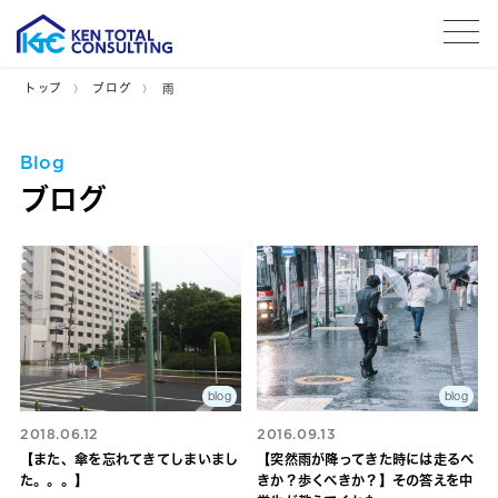
tog
トップ
ブログ
雨
Blog
ブログ
blog
blog
2018.06.12
2016.09.13
【また、傘を忘れてきてしまいまし
【突然雨が降ってきた時には走るべ
た。。。】
きか？歩くべきか？】その答えを中