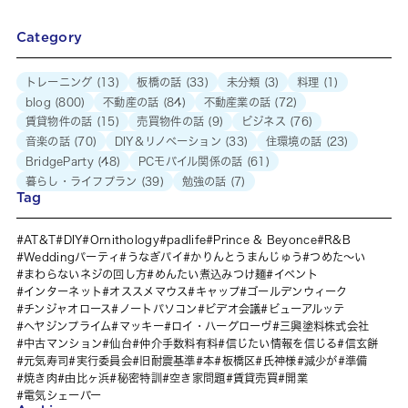
Category
トレーニング
(13)
板橋の話
(33)
未分類
(3)
料理
(1)
blog
(800)
不動産の話
(84)
不動産業の話
(72)
賃貸物件の話
(15)
売買物件の話
(9)
ビジネス
(76)
音楽の話
(70)
DIY＆リノベーション
(33)
住環境の話
(23)
BridgeParty
(48)
PCモバイル関係の話
(61)
暮らし・ライフプラン
(39)
勉強の話
(7)
Tag
AT&T
DIY
Ornithology
padlife
Prince & Beyonce
R&B
Weddingパーティ
うなぎパイ
かりんとうまんじゅう
つめた～い
まわらないネジの回し方
めんたい煮込みつけ麺
イベント
インターネット
オススメマウス
キャップ
ゴールデンウィーク
チンジャオロース
ノートパソコン
ビデオ会議
ビューアルッテ
ヘヤジンプライム
マッキー
ロイ・ハーグローヴ
三興塗料株式会社
中古マンション
仙台
仲介手数料有料
信じたい情報を信じる
信玄餅
元気寿司
実行委員会
旧耐震基準
本
板橋区
氏神様
減少が
準備
焼き肉
由比ヶ浜
秘密特訓
空き家問題
賃貸売買
開業
電気シェーバー