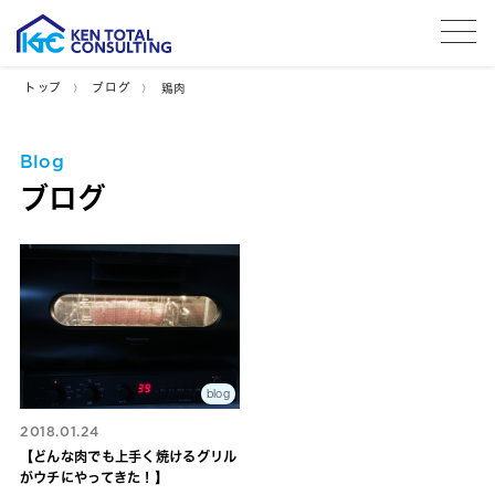
tog
トップ
ブログ
鶏肉
Blog
ブログ
blog
2018.01.24
【どんな肉でも上手く焼けるグリル
がウチにやってきた！】