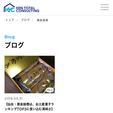
tog
トップ
ブログ
黄金絵巻
Blog
ブログ
blog
2018.05.31
【仙台・黄金絵巻は、お土産菓子ラ
ンキングTOP3に食い込む美味さ】