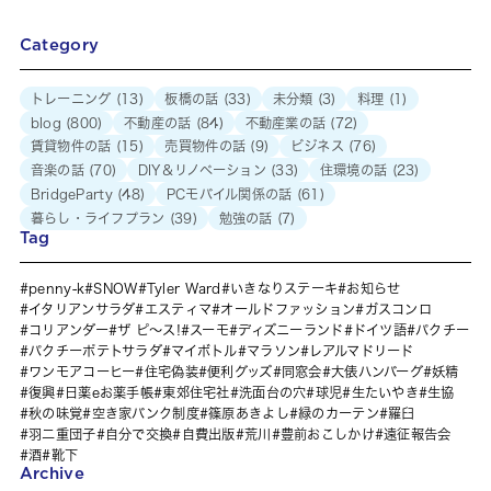
Category
トレーニング
(13)
板橋の話
(33)
未分類
(3)
料理
(1)
blog
(800)
不動産の話
(84)
不動産業の話
(72)
賃貸物件の話
(15)
売買物件の話
(9)
ビジネス
(76)
音楽の話
(70)
DIY＆リノベーション
(33)
住環境の話
(23)
BridgeParty
(48)
PCモバイル関係の話
(61)
暮らし・ライフプラン
(39)
勉強の話
(7)
Tag
penny-k
SNOW
Tyler Ward
いきなりステーキ
お知らせ
イタリアンサラダ
エスティマ
オールドファッション
ガスコンロ
コリアンダー
ザ ピ〜ス!
スーモ
ディズニーランド
ドイツ語
パクチー
パクチーポテトサラダ
マイボトル
マラソン
レアルマドリード
ワンモアコーヒー
住宅偽装
便利グッズ
同窓会
大俵ハンバーグ
妖精
復興
日薬eお薬手帳
東郊住宅社
洗面台の穴
球児
生たいやき
生協
秋の味覚
空き家バンク制度
篠原あきよし
緑のカーテン
羅臼
羽二重団子
自分で交換
自費出版
荒川
豊前おこしかけ
遠征報告会
酒
靴下
Archive