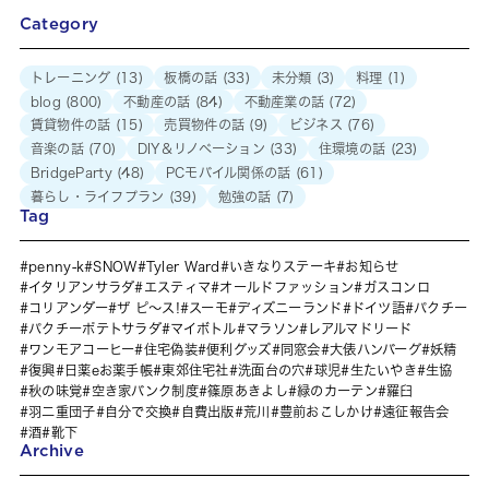
Category
トレーニング
(13)
板橋の話
(33)
未分類
(3)
料理
(1)
blog
(800)
不動産の話
(84)
不動産業の話
(72)
賃貸物件の話
(15)
売買物件の話
(9)
ビジネス
(76)
音楽の話
(70)
DIY＆リノベーション
(33)
住環境の話
(23)
BridgeParty
(48)
PCモバイル関係の話
(61)
暮らし・ライフプラン
(39)
勉強の話
(7)
Tag
penny-k
SNOW
Tyler Ward
いきなりステーキ
お知らせ
イタリアンサラダ
エスティマ
オールドファッション
ガスコンロ
コリアンダー
ザ ピ〜ス!
スーモ
ディズニーランド
ドイツ語
パクチー
パクチーポテトサラダ
マイボトル
マラソン
レアルマドリード
ワンモアコーヒー
住宅偽装
便利グッズ
同窓会
大俵ハンバーグ
妖精
復興
日薬eお薬手帳
東郊住宅社
洗面台の穴
球児
生たいやき
生協
秋の味覚
空き家バンク制度
篠原あきよし
緑のカーテン
羅臼
羽二重団子
自分で交換
自費出版
荒川
豊前おこしかけ
遠征報告会
酒
靴下
Archive