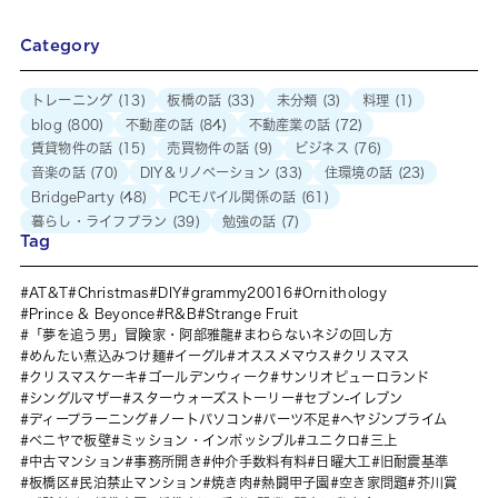
Category
トレーニング
(13)
板橋の話
(33)
未分類
(3)
料理
(1)
blog
(800)
不動産の話
(84)
不動産業の話
(72)
賃貸物件の話
(15)
売買物件の話
(9)
ビジネス
(76)
音楽の話
(70)
DIY＆リノベーション
(33)
住環境の話
(23)
BridgeParty
(48)
PCモバイル関係の話
(61)
暮らし・ライフプラン
(39)
勉強の話
(7)
Tag
AT&T
Christmas
DIY
grammy20016
Ornithology
Prince & Beyonce
R&B
Strange Fruit
「夢を追う男」冒険家・阿部雅龍
まわらないネジの回し方
めんたい煮込みつけ麺
イーグル
オススメマウス
クリスマス
クリスマスケーキ
ゴールデンウィーク
サンリオピューロランド
シングルマザー
スターウォーズストーリー
セブン-イレブン
ディープラーニング
ノートパソコン
パーツ不足
ヘヤジンプライム
ベニヤで板壁
ミッション・インポッシブル
ユニクロ
三上
中古マンション
事務所開き
仲介手数料有料
日曜大工
旧耐震基準
板橋区
民泊禁止マンション
焼き肉
熱闘甲子園
空き家問題
芥川賞