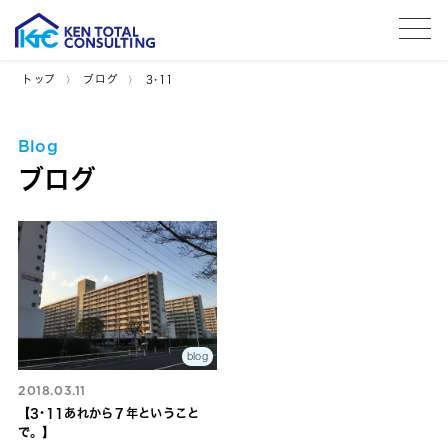
tog
トップ
ブログ
3･11
Blog
ブログ
blog
2018.03.11
【3･11あれから７年ということ
で。】