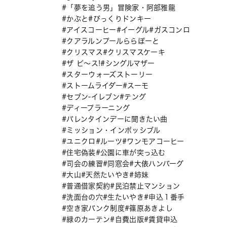
「夢を追う男」冒険家・阿部雅龍
かぶと
びっくりドンキー
アイスコーヒー
イーグル
ガスコンロ
クアラルンプールららぽーと
クリスマス
クリスマスケーキ
ザ ピ〜ス!
シングルマザー
スターウォーズストーリー
ストームライダー
スーモ
セブン-イレブン
テング
ディープラーニング
バレンタインデーに聞きたい曲
ミッション・インポッシブル
ユニクロ
ルーツ
ワンモアコーヒー
住宅偽装
公園に車が突っ込む
司会の練習
同窓会
大俵ハンバーグ
大山
天然たいやき
姉妹
普通借家契約
民泊禁止マンション
洗面台の穴
生たいやき
申込１番手
空き家バンク制度
篠原あきよし
緑のカーテン
自費出版
賃貸申込