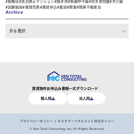
板橋区
民泊禁止マンション
焼き肉
熱闘甲子園
空き家問題
芥川賞
試験勉強
賃貸売買
賃貸申込
重説
開業
関東不動産会
Archive
賃貸物件お申込み書類一式ダウンロード
個人用
法人用
プライバシーポリシー
カスタマーハラスメント対応ポリシー
© Ken Total Consulting, Inc.
All Rights Reserved.