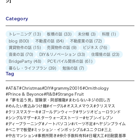
ン】
Category
トレーニング
(13)
板橋の話
(33)
未分類
(3)
料理
(1)
blog
(800)
不動産の話
(84)
不動産業の話
(72)
賃貸物件の話
(15)
売買物件の話
(9)
ビジネス
(76)
音楽の話
(70)
DIY＆リノベーション
(33)
住環境の話
(23)
BridgeParty
(48)
PCモバイル関係の話
(61)
暮らし・ライフプラン
(39)
勉強の話
(7)
Tag
AT&T
Christmas
DIY
grammy20016
Ornithology
Prince & Beyonce
R&B
Strange Fruit
「夢を追う男」冒険家・阿部雅龍
まわらないネジの回し方
めんたい煮込みつけ麺
イーグル
オススメマウス
クリスマス
クリスマスケーキ
ゴールデンウィーク
サンリオピューロランド
シングルマザー
スターウォーズストーリー
セブン-イレブン
ディープラーニング
ノートパソコン
パーツ不足
ヘヤジンプライム
ベニヤで板壁
ミッション・インポッシブル
ユニクロ
三上
中古マンション
事務所開き
仲介手数料有料
日曜大工
旧耐震基準