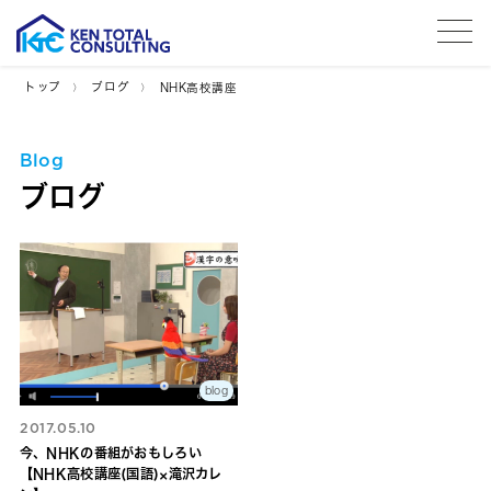
tog
トップ
ブログ
NHK高校講座
Blog
ブログ
blog
2017.05.10
今、NHKの番組がおもしろい
【NHK高校講座(国語)×滝沢カレ