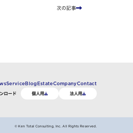
次の記事
ws
Service
Blog
Estate
Company
Contact
ンロード
個人用
法人用
© Ken Total Consulting, Inc.
All Rights Reserved.