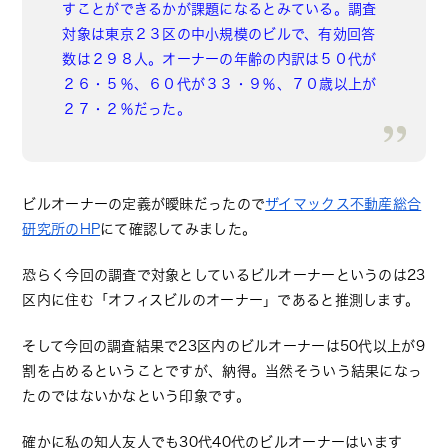
すことができるかが課題になるとみている。調査
対象は東京２３区の中小規模のビルで、有効回答
数は２９８人。オーナーの年齢の内訳は５０代が
２６・５％、６０代が３３・９％、７０歳以上が
２７・２％だった。
ビルオーナーの定義が曖昧だったので
ザイマックス不動産総合
研究所のHP
にて確認してみました。
恐らく今回の調査で対象としているビルオーナーというのは23
区内に住む「オフィスビルのオーナー」であると推測します。
そして今回の調査結果で23区内のビルオーナーは50代以上が9
割を占めるということですが、納得。当然そういう結果になっ
たのではないかなという印象です。
確かに私の知人友人でも30代40代のビルオーナーはいます