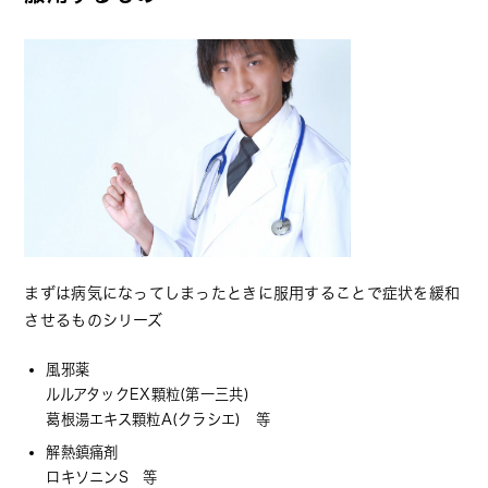
まずは病気になってしまったときに服用することで症状を緩和
させるものシリーズ
風邪薬
ルルアタックEX顆粒(第一三共)
葛根湯エキス顆粒A(クラシエ) 等
解熱鎮痛剤
ロキソニンS 等