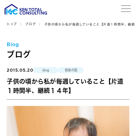
tog
トップ
ブログ
子供の頃から私が毎週していること【片道１時間半、継続
Blog
ブログ
2015.05.20
blog
音楽の話
子供の頃から私が毎週していること【片道
１時間半、継続１４年】