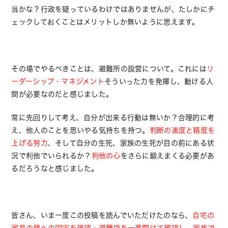
当かな？行政を疑っているわけではありませんが、たしかにチ
ェックしておくことはメリットしか無いように思えます。
その場でやるべきことは、避難所の設営について。これには
リ
ーダーシップ・マネジメント
そういった力を発揮し、動ける人
間が必要なのだと感じました。
常に先回りして考え、自分が出来る行動は無いか？合理的に考
え、他人のことを思いやる気持ちを持つ。
判断の速度と精度を
上げる努力
、そして自分の生死、家族の生死が目の前にある状
況で利他でいられるか？
利他の心
をさらに鍛えまくる必要があ
るだろうなと感じました。
皆さん、いま一度この投稿を読んでいただけたのなら、
自宅の
家具の壁への固定を確認・避難袋を一度開けて確認し、家族で