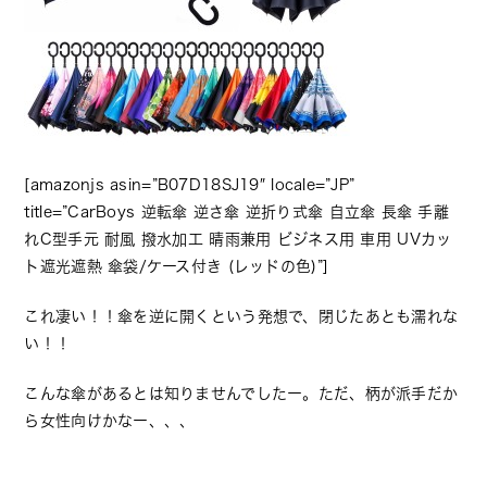
[amazonjs asin=”B07D18SJ19″ locale=”JP”
title=”CarBoys 逆転傘 逆さ傘 逆折り式傘 自立傘 長傘 手離
れC型手元 耐風 撥水加工 晴雨兼用 ビジネス用 車用 UVカッ
ト遮光遮熱 傘袋/ケース付き (レッドの色)”]
これ凄い！！傘を逆に開くという発想で、閉じたあとも濡れな
い！！
こんな傘があるとは知りませんでしたー。ただ、柄が派手だか
ら女性向けかなー、、、