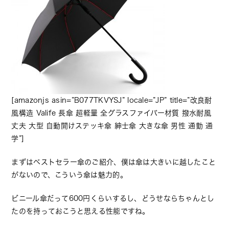
[amazonjs asin=”B077TKVYSJ” locale=”JP” title=”改良耐
風構造 Valife 長傘 超軽量 全グラスファイバー材質 撥水耐風
丈夫 大型 自動開けステッキ傘 紳士傘 大きな傘 男性 通勤 通
学”]
まずはベストセラー傘のご紹介、僕は傘は大きいに越したこと
がないので、こういう傘は魅力的。
ビニール傘だって600円くらいするし、どうせならちゃんとし
たのを持っておこうと思える性能ですね。