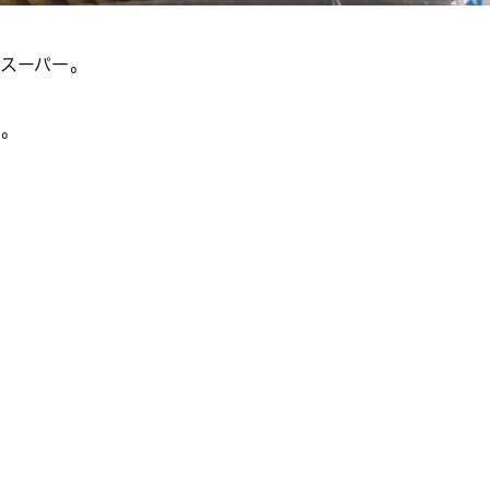
スーパー。
。。