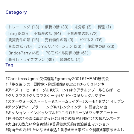
Category
トレーニング
(13)
板橋の話
(33)
未分類
(3)
料理
(1)
blog
(800)
不動産の話
(84)
不動産業の話
(72)
賃貸物件の話
(15)
売買物件の話
(9)
ビジネス
(76)
音楽の話
(70)
DIY＆リノベーション
(33)
住環境の話
(23)
BridgeParty
(48)
PCモバイル関係の話
(61)
暮らし・ライフプラン
(39)
勉強の話
(7)
Tag
Christmas
gmail受信遅延
grammy20016
HEAD研究会
「夢を追う男」冒険家・阿部雅龍
かぶと
びっくりドンキー
アイスコーヒー
イーグル
ガスコンロ
クアラルンプールららぽーと
クリスマス
クリスマスケーキ
ザ ピ〜ス!
シングルマザー
スターウォーズストーリー
ストームライダー
スーモ
セブン-イレブン
テング
ディープラーニング
バレンタインデーに聞きたい曲
ミッション・インポッシブル
ユニクロ
ルーツ
ワンモアコーヒー
住宅偽装
公園に車が突っ込む
司会の練習
同窓会
大俵ハンバーグ
大山
天然たいやき
姉妹
普通借家契約
民泊禁止マンション
洗面台の穴
生たいやき
申込１番手
空き家バンク制度
篠原あきよし