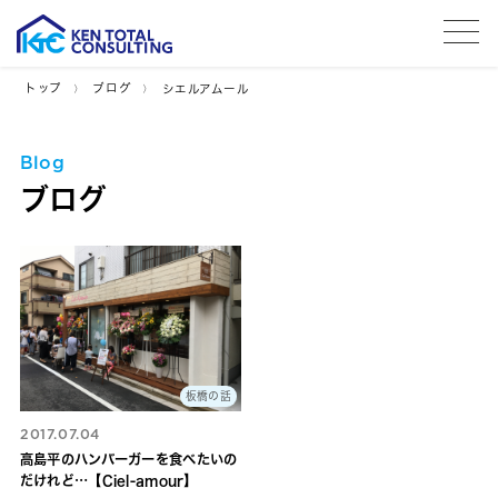
tog
トップ
ブログ
シエルアムール
Blog
ブログ
板橋の話
2017.07.04
高島平のハンバーガーを食べたいの
だけれど…【Ciel-amour】