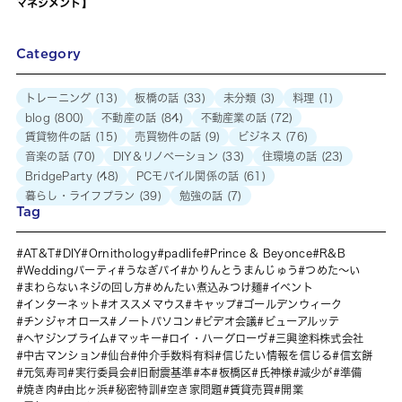
マネジメント】
Category
トレーニング
(13)
板橋の話
(33)
未分類
(3)
料理
(1)
blog
(800)
不動産の話
(84)
不動産業の話
(72)
賃貸物件の話
(15)
売買物件の話
(9)
ビジネス
(76)
音楽の話
(70)
DIY＆リノベーション
(33)
住環境の話
(23)
BridgeParty
(48)
PCモバイル関係の話
(61)
暮らし・ライフプラン
(39)
勉強の話
(7)
Tag
AT&T
DIY
Ornithology
padlife
Prince & Beyonce
R&B
Weddingパーティ
うなぎパイ
かりんとうまんじゅう
つめた～い
まわらないネジの回し方
めんたい煮込みつけ麺
イベント
インターネット
オススメマウス
キャップ
ゴールデンウィーク
チンジャオロース
ノートパソコン
ビデオ会議
ビューアルッテ
ヘヤジンプライム
マッキー
ロイ・ハーグローヴ
三興塗料株式会社
中古マンション
仙台
仲介手数料有料
信じたい情報を信じる
信玄餅
元気寿司
実行委員会
旧耐震基準
本
板橋区
氏神様
減少が
準備
焼き肉
由比ヶ浜
秘密特訓
空き家問題
賃貸売買
開業