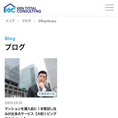
tog
トップ
ブログ
2WayHouse
Blog
ブログ
不動産業の話
2015.10.13
マンションを購入前に１年間試し住
みが出来るサービス【大和リビング