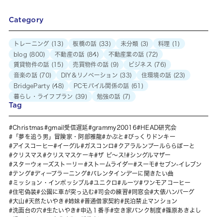
Category
トレーニング
(13)
板橋の話
(33)
未分類
(3)
料理
(1)
blog
(800)
不動産の話
(84)
不動産業の話
(72)
賃貸物件の話
(15)
売買物件の話
(9)
ビジネス
(76)
音楽の話
(70)
DIY＆リノベーション
(33)
住環境の話
(23)
BridgeParty
(48)
PCモバイル関係の話
(61)
暮らし・ライフプラン
(39)
勉強の話
(7)
Tag
Christmas
gmail受信遅延
grammy20016
HEAD研究会
「夢を追う男」冒険家・阿部雅龍
かぶと
びっくりドンキー
アイスコーヒー
イーグル
ガスコンロ
クアラルンプールららぽーと
クリスマス
クリスマスケーキ
ザ ピ〜ス!
シングルマザー
スターウォーズストーリー
ストームライダー
スーモ
セブン-イレブン
テング
ディープラーニング
バレンタインデーに聞きたい曲
ミッション・インポッシブル
ユニクロ
ルーツ
ワンモアコーヒー
住宅偽装
公園に車が突っ込む
司会の練習
同窓会
大俵ハンバーグ
大山
天然たいやき
姉妹
普通借家契約
民泊禁止マンション
洗面台の穴
生たいやき
申込１番手
空き家バンク制度
篠原あきよし