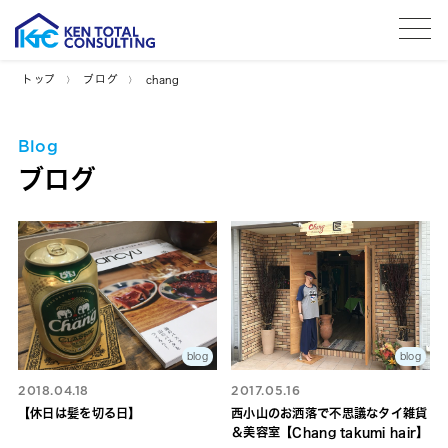
tog
トップ
ブログ
chang
Blog
ブログ
blog
blog
2018.04.18
2017.05.16
【休日は髪を切る日】
西小山のお洒落で不思議なタイ雑貨
＆美容室【Chang takumi hair】