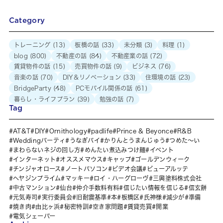
Category
トレーニング
(13)
板橋の話
(33)
未分類
(3)
料理
(1)
blog
(800)
不動産の話
(84)
不動産業の話
(72)
賃貸物件の話
(15)
売買物件の話
(9)
ビジネス
(76)
音楽の話
(70)
DIY＆リノベーション
(33)
住環境の話
(23)
BridgeParty
(48)
PCモバイル関係の話
(61)
暮らし・ライフプラン
(39)
勉強の話
(7)
Tag
AT&T
DIY
Ornithology
padlife
Prince & Beyonce
R&B
Weddingパーティ
うなぎパイ
かりんとうまんじゅう
つめた～い
まわらないネジの回し方
めんたい煮込みつけ麺
イベント
インターネット
オススメマウス
キャップ
ゴールデンウィーク
チンジャオロース
ノートパソコン
ビデオ会議
ビューアルッテ
ヘヤジンプライム
マッキー
ロイ・ハーグローヴ
三興塗料株式会社
中古マンション
仙台
仲介手数料有料
信じたい情報を信じる
信玄餅
元気寿司
実行委員会
旧耐震基準
本
板橋区
氏神様
減少が
準備
焼き肉
由比ヶ浜
秘密特訓
空き家問題
賃貸売買
開業
電気シェーバー