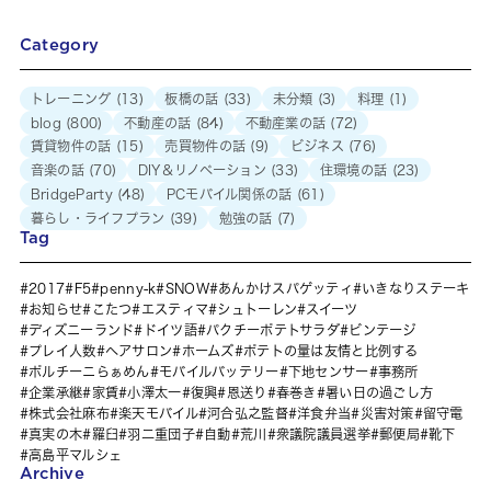
Category
トレーニング
(13)
板橋の話
(33)
未分類
(3)
料理
(1)
blog
(800)
不動産の話
(84)
不動産業の話
(72)
賃貸物件の話
(15)
売買物件の話
(9)
ビジネス
(76)
音楽の話
(70)
DIY＆リノベーション
(33)
住環境の話
(23)
BridgeParty
(48)
PCモバイル関係の話
(61)
暮らし・ライフプラン
(39)
勉強の話
(7)
Tag
2017
F5
penny-k
SNOW
あんかけスパゲッティ
いきなりステーキ
お知らせ
こたつ
エスティマ
シュトーレン
スイーツ
ディズニーランド
ドイツ語
パクチーポテトサラダ
ビンテージ
プレイ人数
ヘアサロン
ホームズ
ポテトの量は友情と比例する
ポルチーニらぁめん
モバイルバッテリー
下地センサー
事務所
企業承継
家賃
小澤太一
復興
恩送り
春巻き
暑い日の過ごし方
株式会社麻布
楽天モバイル
河合弘之監督
洋食弁当
災害対策
留守電
真実の木
羅臼
羽二重団子
自動
荒川
衆議院議員選挙
郵便局
靴下
高島平マルシェ
Archive