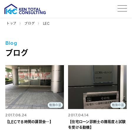
tog
トップ
ブログ
LEC
Blog
ブログ
勉強の話
勉強の話
2017.06.24
2017.04.14
【LECで８時間の講習会…】
【住宅ローン診断士の難易度と試験
を受ける動機】