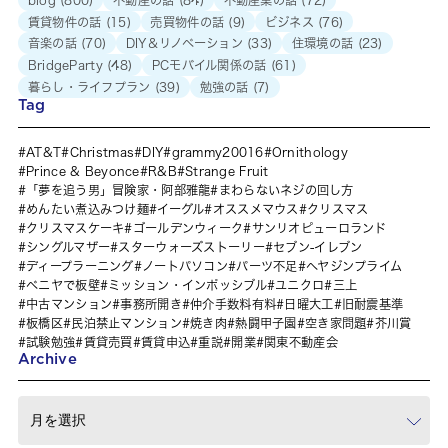
賃貸物件の話
(15)
売買物件の話
(9)
ビジネス
(76)
音楽の話
(70)
DIY＆リノベーション
(33)
住環境の話
(23)
BridgeParty
(48)
PCモバイル関係の話
(61)
暮らし・ライフプラン
(39)
勉強の話
(7)
Tag
AT&T
Christmas
DIY
grammy20016
Ornithology
Prince & Beyonce
R&B
Strange Fruit
「夢を追う男」冒険家・阿部雅龍
まわらないネジの回し方
めんたい煮込みつけ麺
イーグル
オススメマウス
クリスマス
クリスマスケーキ
ゴールデンウィーク
サンリオピューロランド
シングルマザー
スターウォーズストーリー
セブン-イレブン
ディープラーニング
ノートパソコン
パーツ不足
ヘヤジンプライム
ベニヤで板壁
ミッション・インポッシブル
ユニクロ
三上
中古マンション
事務所開き
仲介手数料有料
日曜大工
旧耐震基準
板橋区
民泊禁止マンション
焼き肉
熱闘甲子園
空き家問題
芥川賞
試験勉強
賃貸売買
賃貸申込
重説
開業
関東不動産会
Archive