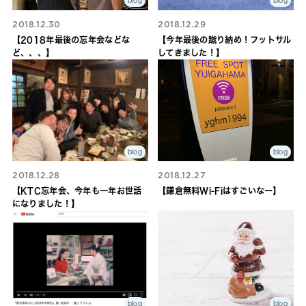
blog
blog
2018.12.30
2018.12.29
【2018年最後の忘年会などな
【今年最後の蹴り納め！フットサル
ど、、、】
してきました！】
blog
blog
2018.12.28
2018.12.27
【KTC忘年会、今年も一年お世話
【鎌倉無料Wi-Fiはすごいなー】
になりました！】
blog
blog