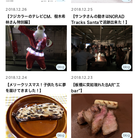
2018.12.26
2018.12.25
【フジカラーのテレビCM、樹木希
【サンタさんの動きはNORAD
林さん特別編】
Tracks Santaで追跡出来た！】
blog
blog
2018.12.24
2018.12.23
【メリークリスマス！子供たちに夢
【板橋に突如現れたBAR”工
を届けてきました！】
bar”】
blog
blog