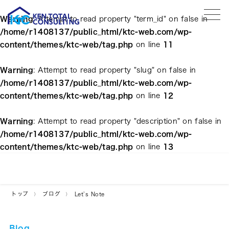
tog
Warning
: Attempt to read property "term_id" on false in
/home/r1408137/public_html/ktc-web.com/wp-
content/themes/ktc-web/tag.php
on line
11
Warning
: Attempt to read property "slug" on false in
/home/r1408137/public_html/ktc-web.com/wp-
content/themes/ktc-web/tag.php
on line
12
Warning
: Attempt to read property "description" on false in
/home/r1408137/public_html/ktc-web.com/wp-
content/themes/ktc-web/tag.php
on line
13
トップ
ブログ
Let’s Note
Blog