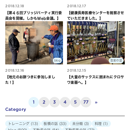
2018.12.18
2018.12.17
【第４６回ブリッジパーティ実行委
【健康長寿医療センターを視察させ
員会を開催。しかもWeb会議。】
ていただきました。】
blog
音楽の話
2018.12.16
2018.12.15
【地元のお餅つきに参加しまし
【大量のサックスに囲まれにクロサ
た！】
ワ楽器へ。】
1
2
3
4
5
77
»
Category
トレーニング
(13)
板橋の話
(33)
未分類
(3)
料理
(1)
blog
(800)
不動産の話
(84)
不動産業の話
(72)