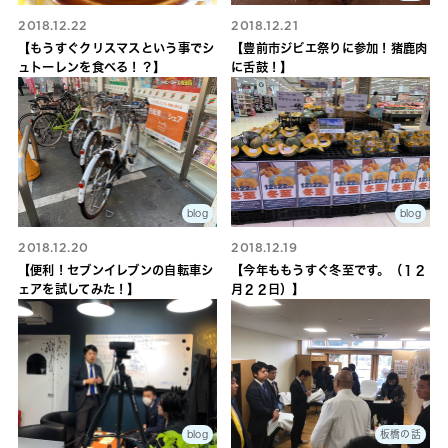
2018.12.22
2018.12.21
【もうすぐクリスマスという事でシ
【豊前市ジビエ祭りに参加！猪鹿肉
ュトーレンを食べる！？】
に舌鼓！】
blog
blog
2018.12.20
2018.12.19
【便利！セブンイレブンの自転車シ
【今年ももうすぐ冬至です。（１２
ェアを試してみた！】
月２２日）】
blog
板橋の話