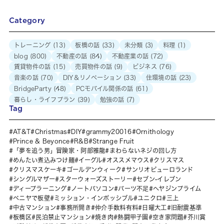
Category
トレーニング
(13)
板橋の話
(33)
未分類
(3)
料理
(1)
blog
(800)
不動産の話
(84)
不動産業の話
(72)
賃貸物件の話
(15)
売買物件の話
(9)
ビジネス
(76)
音楽の話
(70)
DIY＆リノベーション
(33)
住環境の話
(23)
BridgeParty
(48)
PCモバイル関係の話
(61)
暮らし・ライフプラン
(39)
勉強の話
(7)
Tag
AT&T
Christmas
DIY
grammy20016
Ornithology
Prince & Beyonce
R&B
Strange Fruit
「夢を追う男」冒険家・阿部雅龍
まわらないネジの回し方
めんたい煮込みつけ麺
イーグル
オススメマウス
クリスマス
クリスマスケーキ
ゴールデンウィーク
サンリオピューロランド
シングルマザー
スターウォーズストーリー
セブン-イレブン
ディープラーニング
ノートパソコン
パーツ不足
ヘヤジンプライム
ベニヤで板壁
ミッション・インポッシブル
ユニクロ
三上
中古マンション
事務所開き
仲介手数料有料
日曜大工
旧耐震基準
板橋区
民泊禁止マンション
焼き肉
熱闘甲子園
空き家問題
芥川賞