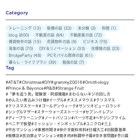
Category
トレーニング
(13)
板橋の話
(33)
未分類
(3)
料理
(1)
blog
(800)
不動産の話
(84)
不動産業の話
(72)
賃貸物件の話
(15)
売買物件の話
(9)
ビジネス
(76)
音楽の話
(70)
DIY＆リノベーション
(33)
住環境の話
(23)
BridgeParty
(48)
PCモバイル関係の話
(61)
暮らし・ライフプラン
(39)
勉強の話
(7)
Tag
AT&T
Christmas
DIY
grammy20016
Ornithology
Prince & Beyonce
R&B
Strange Fruit
「夢を追う男」冒険家・阿部雅龍
まわらないネジの回し方
めんたい煮込みつけ麺
イーグル
オススメマウス
クリスマス
クリスマスケーキ
ゴールデンウィーク
サンリオピューロランド
シングルマザー
スターウォーズストーリー
セブン-イレブン
ディープラーニング
ノートパソコン
パーツ不足
ヘヤジンプライム
ベニヤで板壁
ミッション・インポッシブル
ユニクロ
三上
中古マンション
事務所開き
仲介手数料有料
日曜大工
旧耐震基準
板橋区
民泊禁止マンション
焼き肉
熱闘甲子園
空き家問題
芥川賞