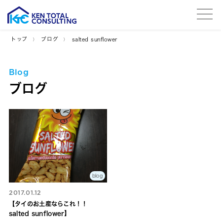
tog
トップ
ブログ
salted sunflower
Blog
ブログ
blog
2017.01.12
【タイのお土産ならこれ！！
salted sunflower】