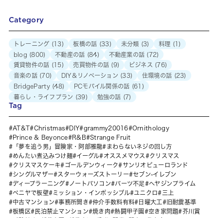
Category
トレーニング
(13)
板橋の話
(33)
未分類
(3)
料理
(1)
blog
(800)
不動産の話
(84)
不動産業の話
(72)
賃貸物件の話
(15)
売買物件の話
(9)
ビジネス
(76)
音楽の話
(70)
DIY＆リノベーション
(33)
住環境の話
(23)
BridgeParty
(48)
PCモバイル関係の話
(61)
暮らし・ライフプラン
(39)
勉強の話
(7)
Tag
AT&T
Christmas
DIY
grammy20016
Ornithology
Prince & Beyonce
R&B
Strange Fruit
「夢を追う男」冒険家・阿部雅龍
まわらないネジの回し方
めんたい煮込みつけ麺
イーグル
オススメマウス
クリスマス
クリスマスケーキ
ゴールデンウィーク
サンリオピューロランド
シングルマザー
スターウォーズストーリー
セブン-イレブン
ディープラーニング
ノートパソコン
パーツ不足
ヘヤジンプライム
ベニヤで板壁
ミッション・インポッシブル
ユニクロ
三上
中古マンション
事務所開き
仲介手数料有料
日曜大工
旧耐震基準
板橋区
民泊禁止マンション
焼き肉
熱闘甲子園
空き家問題
芥川賞