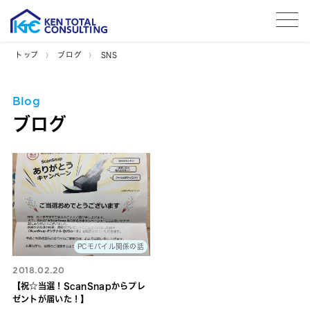
tog
トップ
ブログ
SNS
Blog
ブログ
PCモバイル関係の話
2018.02.20
【祝☆当選！ScanSnapからプレ
ゼントが届いた！】